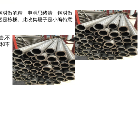
钢材做的精，申明思绪清，钢材做
然是栋樑。此收集段子是小编特意
管,不
管和不