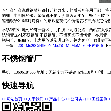
习年夜年夜说做钢材的都打起精力来，此后考查任用干部，将
的细，申明懂经济。垫资都不怕，胆量必定年夜。赚了不吱声
遴选献给216年对峙奋斗的钢铁精英们不锈钢管将重拾决定信
不锈钢管厂地处经济开辟区，北临济邯高速公路，西临京九铁路
锈钢管,热轧不锈钢管,不锈钢管、不锈亮光不锈钢管、布局管
锈钢管、船舶管、电力用管以及进口等。并为客户订做非标不
上一篇：
20CrMo20CrNiMoNiMo25CrMnMoMnMo不锈钢管
下
不锈钢管厂
手机：13606184555
地址：无锡东方不锈钢市场118号
电话：136
快速导航
>>网站首页
>>关于我们
>>产品中心
>>公司实力
>>工程案例